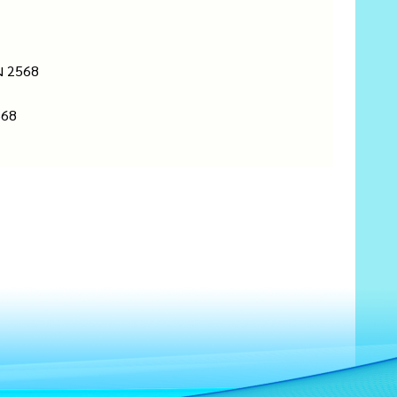
ม 2568
568