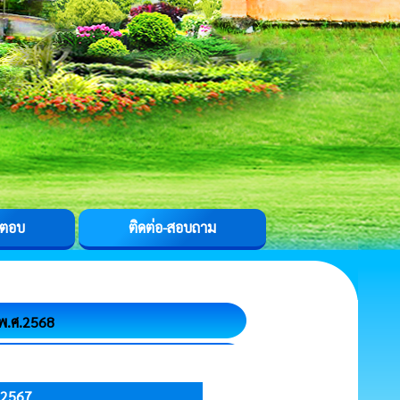
-ตอบ
ติดต่อ-สอบถาม
 พ.ศ.2568
 2567